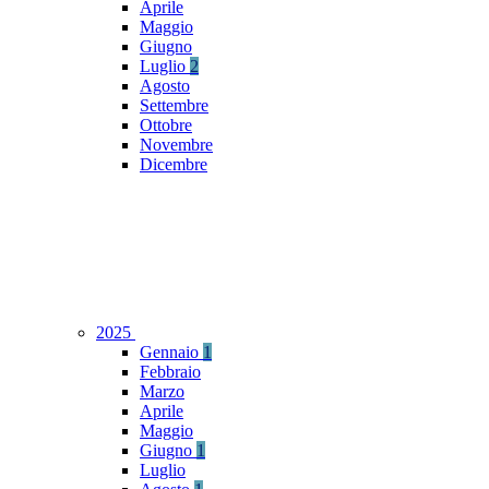
Aprile
Maggio
Giugno
Luglio
2
Agosto
Settembre
Ottobre
Novembre
Dicembre
2025
Gennaio
1
Febbraio
Marzo
Aprile
Maggio
Giugno
1
Luglio