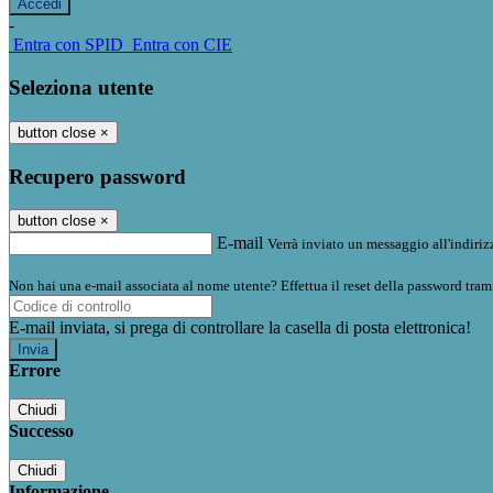
-
Entra con SPID
Entra con CIE
Seleziona utente
button close
×
Recupero password
button close
×
E-mail
Verrà inviato un messaggio all'indirizz
Non hai una e-mail associata al nome utente? Effettua il reset della password tram
E-mail inviata, si prega di controllare la casella di posta elettronica!
Errore
Chiudi
Successo
Chiudi
Informazione