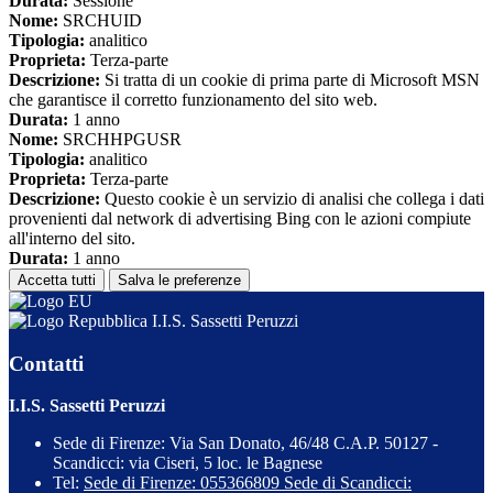
Durata:
Sessione
Nome:
SRCHUID
Tipologia:
analitico
Proprieta:
Terza-parte
Descrizione:
Si tratta di un cookie di prima parte di Microsoft MSN
che garantisce il corretto funzionamento del sito web.
Durata:
1 anno
Nome:
SRCHHPGUSR
Tipologia:
analitico
Proprieta:
Terza-parte
Descrizione:
Questo cookie è un servizio di analisi che collega i dati
provenienti dal network di advertising Bing con le azioni compiute
all'interno del sito.
Durata:
1 anno
Accetta tutti
Salva le preferenze
I.I.S. Sassetti Peruzzi
Contatti
I.I.S. Sassetti Peruzzi
Sede di Firenze: Via San Donato, 46/48 C.A.P. 50127 -
Scandicci: via Ciseri, 5 loc. le Bagnese
Tel:
Sede di Firenze: 055366809 Sede di Scandicci: