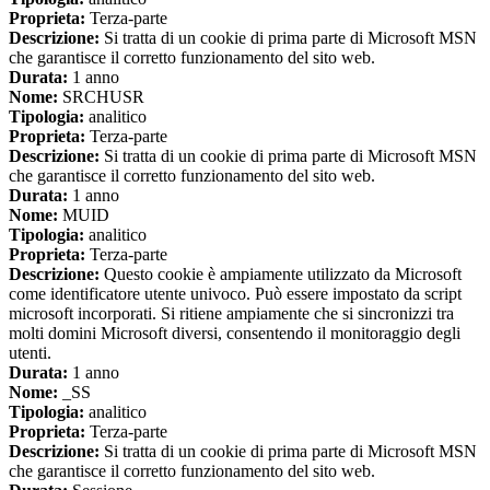
Proprieta:
Terza-parte
Descrizione:
Si tratta di un cookie di prima parte di Microsoft MSN
che garantisce il corretto funzionamento del sito web.
Durata:
1 anno
Nome:
SRCHUSR
Tipologia:
analitico
Proprieta:
Terza-parte
Descrizione:
Si tratta di un cookie di prima parte di Microsoft MSN
che garantisce il corretto funzionamento del sito web.
Durata:
1 anno
Nome:
MUID
Tipologia:
analitico
Proprieta:
Terza-parte
Descrizione:
Questo cookie è ampiamente utilizzato da Microsoft
come identificatore utente univoco. Può essere impostato da script
microsoft incorporati. Si ritiene ampiamente che si sincronizzi tra
molti domini Microsoft diversi, consentendo il monitoraggio degli
utenti.
Durata:
1 anno
Nome:
_SS
Tipologia:
analitico
Proprieta:
Terza-parte
Descrizione:
Si tratta di un cookie di prima parte di Microsoft MSN
che garantisce il corretto funzionamento del sito web.