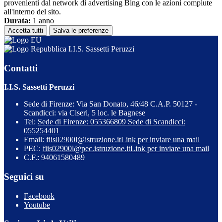
provenienti dal network di advertising Bing con le azioni compiute
all'interno del sito.
Durata:
1 anno
Accetta tutti
Salva le preferenze
I.I.S. Sassetti Peruzzi
Contatti
I.I.S. Sassetti Peruzzi
Sede di Firenze: Via San Donato, 46/48 C.A.P. 50127 -
Scandicci: via Ciseri, 5 loc. le Bagnese
Tel:
Sede di Firenze: 055366809 Sede di Scandicci:
055254401
Email:
fiis02900l@istruzione.it
Link per inviare una mail
PEC:
fiis02900l@pec.istruzione.it
Link per inviare una mail
C.F.: 94061580489
Seguici su
Facebook
Youtube