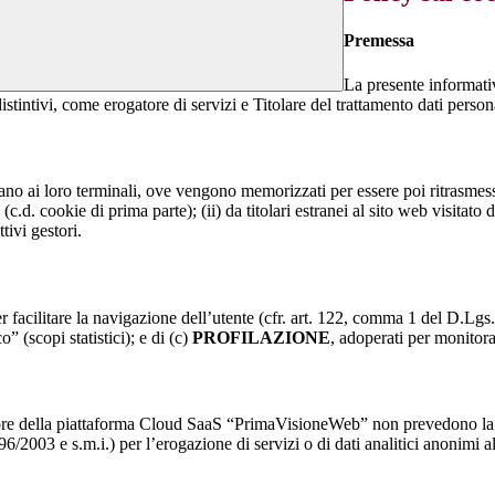
Premessa
La presente informativ
istintivi, come erogatore di servizi e Titolare del trattamento dati person
nviano ai loro terminali, ove vengono memorizzati per essere poi ritrasmessi
(c.d. cookie di prima parte); (ii) da titolari estranei al sito web visitato 
tivi gestori.
r facilitare la navigazione dell’utente (cfr. art. 122, comma 1 del D.Lgs
o” (scopi statistici); e di (c)
PROFILAZIONE
, adoperati per monitor
re della piattaforma Cloud SaaS “PrimaVisioneWeb” non prevedono la regi
2003 e s.m.i.) per l’erogazione di servizi o di dati analitici anonimi al 