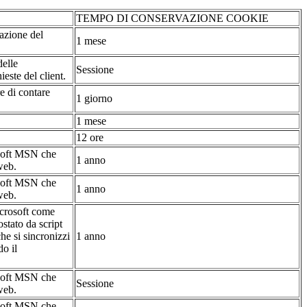
TEMPO DI CONSERVAZIONE COOKIE
tazione del
1 mese
delle
Sessione
ieste del client.
re di contare
1 giorno
1 mese
12 ore
osoft MSN che
1 anno
web.
osoft MSN che
1 anno
web.
icrosoft come
stato da script
he si sincronizzi
1 anno
do il
osoft MSN che
Sessione
web.
osoft MSN che