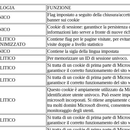
OLOGIA
FUNZIONE
Flag impostato a seguito della chiusura/accet
NICO
banner sui cookie
Cookie di sessione: garantisce la persistenza 
NICO
informazioni lato server a fronte di nuove rich
LITICO
Contiene flag per le pagine visitate, per evita
NIMIZZATO
visite doppie a livello statistico
NICO
Contiene la sigla della lingua impostata
LITICO
Per memorizzare un ID di sessione univoco.
Si tratta di un cookie di prima parte di Micr
LITICO
garantisce il corretto funzionamento del sito 
Si tratta di un cookie di prima parte di Micr
LITICO
garantisce il corretto funzionamento del sito 
Questo cookie è ampiamente utilizzato da M
identificatore utente univoco. Può essere impo
LITICO
microsoft incorporati. Si ritiene ampiamente c
tra molti domini Microsoft diversi, consenten
monitoraggio degli utenti.
Si tratta di un cookie di prima parte di Micr
LITICO
garantisce il corretto funzionamento del sito 
Si tratta di un cookie di prima parte di Micr