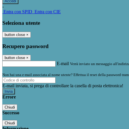
-
Entra con SPID
Entra con CIE
Seleziona utente
button close
×
Recupero password
button close
×
E-mail
Verrà inviato un messaggio all'indirizz
Non hai una e-mail associata al nome utente? Effettua il reset della password tram
E-mail inviata, si prega di controllare la casella di posta elettronica!
Errore
Chiudi
Successo
Chiudi
Informazione