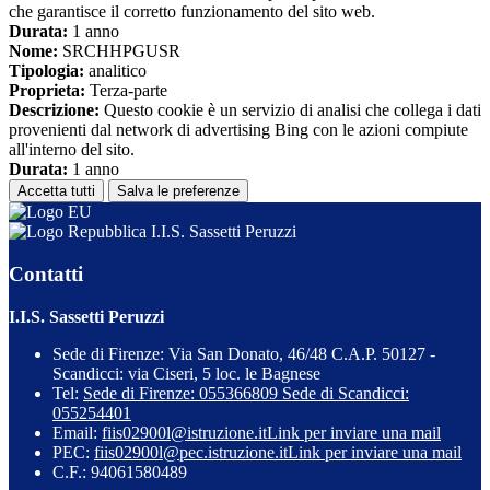
che garantisce il corretto funzionamento del sito web.
Durata:
1 anno
Nome:
SRCHHPGUSR
Tipologia:
analitico
Proprieta:
Terza-parte
Descrizione:
Questo cookie è un servizio di analisi che collega i dati
provenienti dal network di advertising Bing con le azioni compiute
all'interno del sito.
Durata:
1 anno
Accetta tutti
Salva le preferenze
I.I.S. Sassetti Peruzzi
Contatti
I.I.S. Sassetti Peruzzi
Sede di Firenze: Via San Donato, 46/48 C.A.P. 50127 -
Scandicci: via Ciseri, 5 loc. le Bagnese
Tel:
Sede di Firenze: 055366809 Sede di Scandicci:
055254401
Email:
fiis02900l@istruzione.it
Link per inviare una mail
PEC:
fiis02900l@pec.istruzione.it
Link per inviare una mail
C.F.: 94061580489