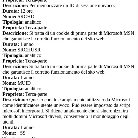
Descrizione:
Per memorizzare un ID di sessione univoco.
Durata:
12 ore
Nome:
SRCHD
Tipologia:
analitico
Proprieta:
Terza-parte
Descrizione:
Si tratta di un cookie di prima parte di Microsoft MSN
che garantisce il corretto funzionamento del sito web.
Durata:
1 anno
Nome:
SRCHUSR
Tipologia:
analitico
Proprieta:
Terza-parte
Descrizione:
Si tratta di un cookie di prima parte di Microsoft MSN
che garantisce il corretto funzionamento del sito web.
Durata:
1 anno
Nome:
MUID
Tipologia:
analitico
Proprieta:
Terza-parte
Descrizione:
Questo cookie è ampiamente utilizzato da Microsoft
come identificatore utente univoco. Può essere impostato da script
microsoft incorporati. Si ritiene ampiamente che si sincronizzi tra
molti domini Microsoft diversi, consentendo il monitoraggio degli
utenti.
Durata:
1 anno
Nome:
_SS