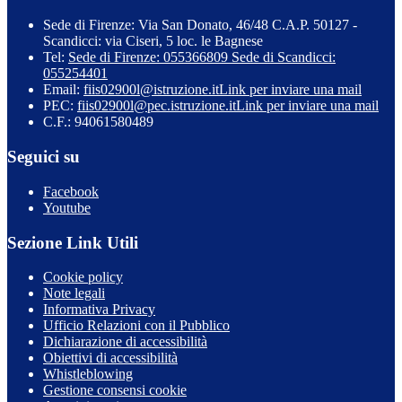
Sede di Firenze: Via San Donato, 46/48 C.A.P. 50127 -
Scandicci: via Ciseri, 5 loc. le Bagnese
Tel:
Sede di Firenze: 055366809 Sede di Scandicci:
055254401
Email:
fiis02900l@istruzione.it
Link per inviare una mail
PEC:
fiis02900l@pec.istruzione.it
Link per inviare una mail
C.F.: 94061580489
Seguici su
Facebook
Youtube
Sezione Link Utili
Cookie policy
Note legali
Informativa Privacy
Ufficio Relazioni con il Pubblico
Dichiarazione di accessibilità
Obiettivi di accessibilità
Whistleblowing
Gestione consensi cookie