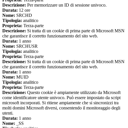
Descrizione:
Per memorizzare un ID di sessione univoco.
Durata:
12 ore
Nome:
SRCHD
Tipologia:
analitico
Proprieta:
Terza-parte
Descrizione:
Si tratta di un cookie di prima parte di Microsoft MSN
che garantisce il corretto funzionamento del sito web.
Durata:
1 anno
Nome:
SRCHUSR
Tipologia:
analitico
Proprieta:
Terza-parte
Descrizione:
Si tratta di un cookie di prima parte di Microsoft MSN
che garantisce il corretto funzionamento del sito web.
Durata:
1 anno
Nome:
MUID
Tipologia:
analitico
Proprieta:
Terza-parte
Descrizione:
Questo cookie è ampiamente utilizzato da Microsoft
come identificatore utente univoco. Può essere impostato da script
microsoft incorporati. Si ritiene ampiamente che si sincronizzi tra
molti domini Microsoft diversi, consentendo il monitoraggio degli
utenti.
Durata:
1 anno
Nome:
_SS