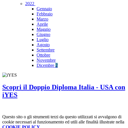
2022
Gennaio
Febbraio
Marzo
Aprile
Maggio
Giugno
Luglio
Agosto
Settembre
Ottobre
Novembre
Dicembre
2
Scopri il Doppio Diploma Italia - USA con
iYES
Questo sito o gli strumenti terzi da questo utilizzati si avvalgono di
cookie necessari al funzionamento ed utili alle finalità illustrate nella
COOKIE POLICY
.