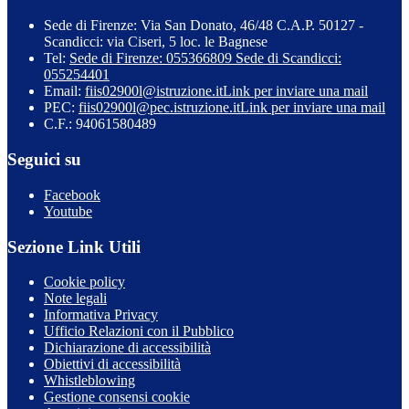
Sede di Firenze: Via San Donato, 46/48 C.A.P. 50127 -
Scandicci: via Ciseri, 5 loc. le Bagnese
Tel:
Sede di Firenze: 055366809 Sede di Scandicci:
055254401
Email:
fiis02900l@istruzione.it
Link per inviare una mail
PEC:
fiis02900l@pec.istruzione.it
Link per inviare una mail
C.F.: 94061580489
Seguici su
Facebook
Youtube
Sezione Link Utili
Cookie policy
Note legali
Informativa Privacy
Ufficio Relazioni con il Pubblico
Dichiarazione di accessibilità
Obiettivi di accessibilità
Whistleblowing
Gestione consensi cookie