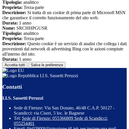
Tipologia:
analitico
Proprieta:
Terza-parte
Descrizione:
Si tratta di un cookie di prima parte di Microsoft MSN
che garantisce il corretto funzionamento del sito web.
Durata:
1 anno
Nome:
SRCHHPGUSR
Tipologia:
analitico
Proprieta:
Terza-parte
Descrizione:
Questo cookie è un servizio di analisi che collega i dati
provenienti dal network di advertising Bing con le azioni compiute
all'interno del sito.
Durata:
1 anno
Accetta tutti
Salva le preferenze
I.I.S. Sassetti Peruzzi
Contatti
I.I.S. Sassetti Peruzzi
Sede di Firenze: Via San Donato, 46/48 C.A.P. 50127 -
Scandicci: via Ciseri, 5 loc. le Bagnese
Tel:
Sede di Firenze: 055366809 Sede di Scandicci:
055254401
Email:
fiis02900l@istruzione.it
Link per inviare una mail