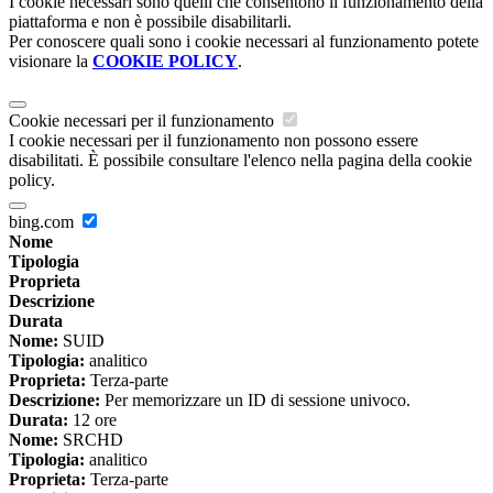
I cookie necessari sono quelli che consentono il funzionamento della
piattaforma e non è possibile disabilitarli.
Per conoscere quali sono i cookie necessari al funzionamento potete
visionare la
COOKIE POLICY
.
Cookie necessari per il funzionamento
I cookie necessari per il funzionamento non possono essere
disabilitati. È possibile consultare l'elenco nella pagina della cookie
policy.
bing.com
Nome
Tipologia
Proprieta
Descrizione
Durata
Nome:
SUID
Tipologia:
analitico
Proprieta:
Terza-parte
Descrizione:
Per memorizzare un ID di sessione univoco.
Durata:
12 ore
Nome:
SRCHD
Tipologia:
analitico
Proprieta:
Terza-parte