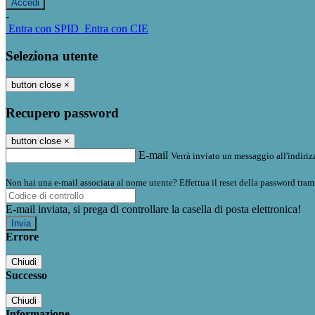
-
Entra con SPID
Entra con CIE
Seleziona utente
button close
×
Recupero password
button close
×
E-mail
Verrà inviato un messaggio all'indirizz
Non hai una e-mail associata al nome utente? Effettua il reset della password tram
E-mail inviata, si prega di controllare la casella di posta elettronica!
Errore
Chiudi
Successo
Chiudi
Informazione