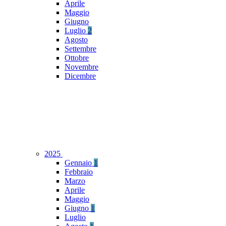
Aprile
Maggio
Giugno
Luglio
2
Agosto
Settembre
Ottobre
Novembre
Dicembre
2025
Gennaio
1
Febbraio
Marzo
Aprile
Maggio
Giugno
1
Luglio