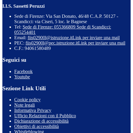
I.I.S. Sassetti Peruzzi
Sede di Firenze: Via San Donato, 46/48 C.A.P. 50127 -
Scandicci: via Ciseri, 5 loc. le Bagnese
Tel:
Sede di Firenze: 055366809 Sede di Scandicci:
055254401
Email:
fiis02900l@istruzione.it
Link per inviare una mail
PEC:
fiis02900l@pec.istruzione.it
Link per inviare una mail
C.F.: 94061580489
Seguici su
Facebook
Youtube
Sezione Link Utili
Cookie policy
Note legali
Informativa Privacy
Ufficio Relazioni con il Pubblico
Dichiarazione di accessibilità
Obiettivi di accessibilità
Whistleblowing