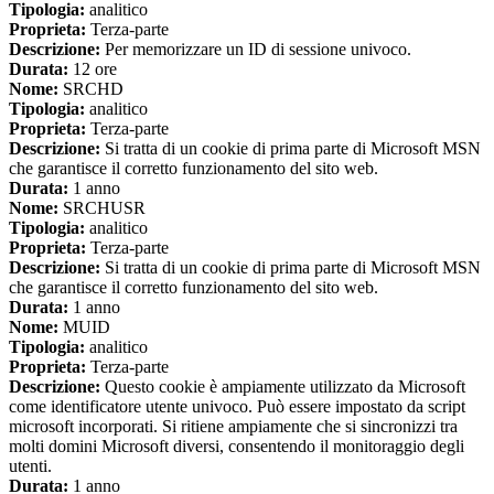
Tipologia:
analitico
Proprieta:
Terza-parte
Descrizione:
Per memorizzare un ID di sessione univoco.
Durata:
12 ore
Nome:
SRCHD
Tipologia:
analitico
Proprieta:
Terza-parte
Descrizione:
Si tratta di un cookie di prima parte di Microsoft MSN
che garantisce il corretto funzionamento del sito web.
Durata:
1 anno
Nome:
SRCHUSR
Tipologia:
analitico
Proprieta:
Terza-parte
Descrizione:
Si tratta di un cookie di prima parte di Microsoft MSN
che garantisce il corretto funzionamento del sito web.
Durata:
1 anno
Nome:
MUID
Tipologia:
analitico
Proprieta:
Terza-parte
Descrizione:
Questo cookie è ampiamente utilizzato da Microsoft
come identificatore utente univoco. Può essere impostato da script
microsoft incorporati. Si ritiene ampiamente che si sincronizzi tra
molti domini Microsoft diversi, consentendo il monitoraggio degli
utenti.
Durata:
1 anno