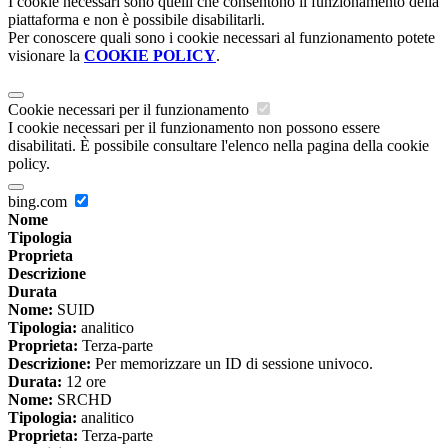
I cookie necessari sono quelli che consentono il funzionamento della
piattaforma e non è possibile disabilitarli.
Per conoscere quali sono i cookie necessari al funzionamento potete
visionare la
COOKIE POLICY
.
Cookie necessari per il funzionamento
I cookie necessari per il funzionamento non possono essere
disabilitati. È possibile consultare l'elenco nella pagina della cookie
policy.
bing.com
Nome
Tipologia
Proprieta
Descrizione
Durata
Nome:
SUID
Tipologia:
analitico
Proprieta:
Terza-parte
Descrizione:
Per memorizzare un ID di sessione univoco.
Durata:
12 ore
Nome:
SRCHD
Tipologia:
analitico
Proprieta:
Terza-parte