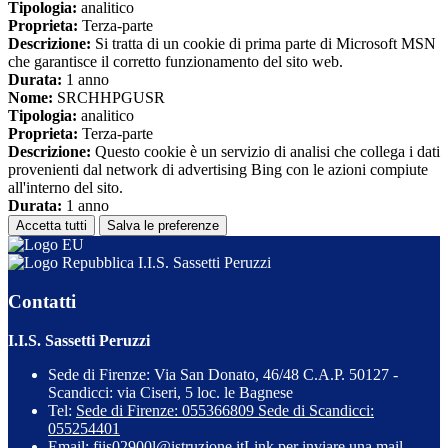
Tipologia:
analitico
Proprieta:
Terza-parte
Descrizione:
Si tratta di un cookie di prima parte di Microsoft MSN
che garantisce il corretto funzionamento del sito web.
Durata:
1 anno
Nome:
SRCHHPGUSR
Tipologia:
analitico
Proprieta:
Terza-parte
Descrizione:
Questo cookie è un servizio di analisi che collega i dati
provenienti dal network di advertising Bing con le azioni compiute
all'interno del sito.
Durata:
1 anno
Accetta tutti
Salva le preferenze
I.I.S. Sassetti Peruzzi
Contatti
I.I.S. Sassetti Peruzzi
Sede di Firenze: Via San Donato, 46/48 C.A.P. 50127 -
Scandicci: via Ciseri, 5 loc. le Bagnese
Tel:
Sede di Firenze: 055366809 Sede di Scandicci:
055254401
Email:
fiis02900l@istruzione.it
Link per inviare una mail