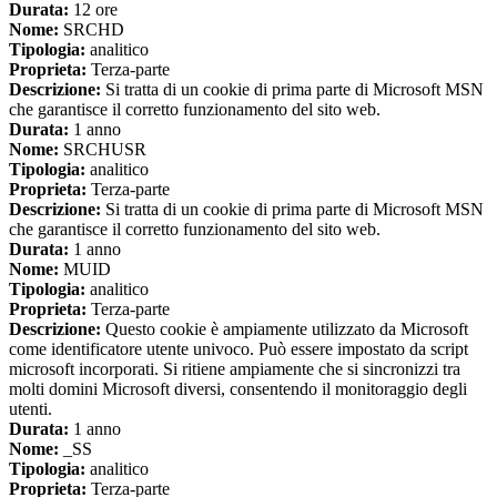
Durata:
12 ore
Nome:
SRCHD
Tipologia:
analitico
Proprieta:
Terza-parte
Descrizione:
Si tratta di un cookie di prima parte di Microsoft MSN
che garantisce il corretto funzionamento del sito web.
Durata:
1 anno
Nome:
SRCHUSR
Tipologia:
analitico
Proprieta:
Terza-parte
Descrizione:
Si tratta di un cookie di prima parte di Microsoft MSN
che garantisce il corretto funzionamento del sito web.
Durata:
1 anno
Nome:
MUID
Tipologia:
analitico
Proprieta:
Terza-parte
Descrizione:
Questo cookie è ampiamente utilizzato da Microsoft
come identificatore utente univoco. Può essere impostato da script
microsoft incorporati. Si ritiene ampiamente che si sincronizzi tra
molti domini Microsoft diversi, consentendo il monitoraggio degli
utenti.
Durata:
1 anno
Nome:
_SS
Tipologia:
analitico
Proprieta:
Terza-parte