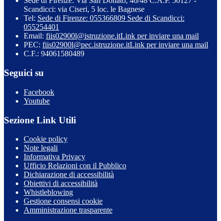
Sede di Firenze: Via San Donato, 46/48 C.A.P. 50127 -
Scandicci: via Ciseri, 5 loc. le Bagnese
Tel:
Sede di Firenze: 055366809 Sede di Scandicci:
055254401
Email:
fiis02900l@istruzione.it
Link per inviare una mail
PEC:
fiis02900l@pec.istruzione.it
Link per inviare una mail
C.F.: 94061580489
Seguici su
Facebook
Youtube
Sezione Link Utili
Cookie policy
Note legali
Informativa Privacy
Ufficio Relazioni con il Pubblico
Dichiarazione di accessibilità
Obiettivi di accessibilità
Whistleblowing
Gestione consensi cookie
Amministrazione trasparente