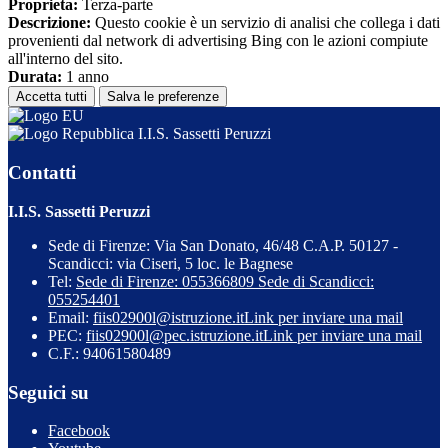
Proprieta:
Terza-parte
Descrizione:
Questo cookie è un servizio di analisi che collega i dati
provenienti dal network di advertising Bing con le azioni compiute
all'interno del sito.
Durata:
1 anno
Accetta tutti
Salva le preferenze
I.I.S. Sassetti Peruzzi
Contatti
I.I.S. Sassetti Peruzzi
Sede di Firenze: Via San Donato, 46/48 C.A.P. 50127 -
Scandicci: via Ciseri, 5 loc. le Bagnese
Tel:
Sede di Firenze: 055366809 Sede di Scandicci:
055254401
Email:
fiis02900l@istruzione.it
Link per inviare una mail
PEC:
fiis02900l@pec.istruzione.it
Link per inviare una mail
C.F.: 94061580489
Seguici su
Facebook