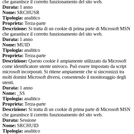
che garantisce il corretto funzionamento del sito web.
Durata:
1 anno
Nome:
SRCHUSR
Tipologia:
analitico
Proprieta:
Terza-parte
Descrizione:
Si tratta di un cookie di prima parte di Microsoft MSN
che garantisce il corretto funzionamento del sito web.
Durata:
1 anno
Nome:
MUID
Tipologia:
analitico
Proprieta:
Terza-parte
Descrizione:
Questo cookie è ampiamente utilizzato da Microsoft
come identificatore utente univoco. Può essere impostato da script
microsoft incorporati. Si ritiene ampiamente che si sincronizzi tra
molti domini Microsoft diversi, consentendo il monitoraggio degli
utenti.
Durata:
1 anno
Nome:
_SS
Tipologia:
analitico
Proprieta:
Terza-parte
Descrizione:
Si tratta di un cookie di prima parte di Microsoft MSN
che garantisce il corretto funzionamento del sito web.
Durata:
Sessione
Nome:
SRCHUID
Tipologia:
analitico