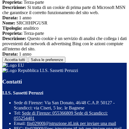
Proprieta:
Terza-parte
Descrizione:
Si tratta di un cookie di prima parte di Microsoft MSN
che garantisce il corretto funzionamento del sito web.
Durata:
1 anno
Nome:
SRCHHPGUSR
Tipologia:
analitico
Proprieta:
Terza-parte
Descrizione:
Questo cookie è un servizio di analisi che collega i dati
provenienti dal network di advertising Bing con le azioni compiute
all'interno del sito.
Durata:
1 anno
Accetta tutti
Salva le preferenze
I.I.S. Sassetti Peruzzi
Contatti
I.I.S. Sassetti Peruzzi
Sede di Firenze: Via San Donato, 46/48 C.A.P. 50127 -
Scandicci: via Ciseri, 5 loc. le Bagnese
Tel:
Sede di Firenze: 055366809 Sede di Scandicci:
055254401
Email:
fiis02900l@istruzione.it
Link per inviare una mail
PEC:
fiis02900l@pec.istruzione.it
Link per inviare una mail