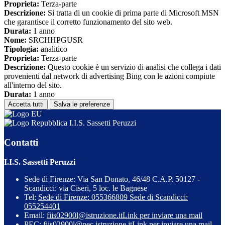
Proprieta:
Terza-parte
Descrizione:
Si tratta di un cookie di prima parte di Microsoft MSN
che garantisce il corretto funzionamento del sito web.
Durata:
1 anno
Nome:
SRCHHPGUSR
Tipologia:
analitico
Proprieta:
Terza-parte
Descrizione:
Questo cookie è un servizio di analisi che collega i dati
provenienti dal network di advertising Bing con le azioni compiute
all'interno del sito.
Durata:
1 anno
Accetta tutti
Salva le preferenze
I.I.S. Sassetti Peruzzi
Contatti
I.I.S. Sassetti Peruzzi
Sede di Firenze: Via San Donato, 46/48 C.A.P. 50127 -
Scandicci: via Ciseri, 5 loc. le Bagnese
Tel:
Sede di Firenze: 055366809 Sede di Scandicci:
055254401
Email:
fiis02900l@istruzione.it
Link per inviare una mail
PEC:
fiis02900l@pec.istruzione.it
Link per inviare una mail