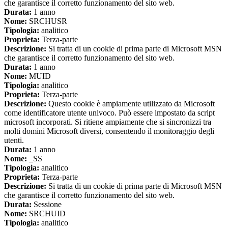
che garantisce il corretto funzionamento del sito web.
Durata:
1 anno
Nome:
SRCHUSR
Tipologia:
analitico
Proprieta:
Terza-parte
Descrizione:
Si tratta di un cookie di prima parte di Microsoft MSN
che garantisce il corretto funzionamento del sito web.
Durata:
1 anno
Nome:
MUID
Tipologia:
analitico
Proprieta:
Terza-parte
Descrizione:
Questo cookie è ampiamente utilizzato da Microsoft
come identificatore utente univoco. Può essere impostato da script
microsoft incorporati. Si ritiene ampiamente che si sincronizzi tra
molti domini Microsoft diversi, consentendo il monitoraggio degli
utenti.
Durata:
1 anno
Nome:
_SS
Tipologia:
analitico
Proprieta:
Terza-parte
Descrizione:
Si tratta di un cookie di prima parte di Microsoft MSN
che garantisce il corretto funzionamento del sito web.
Durata:
Sessione
Nome:
SRCHUID
Tipologia:
analitico