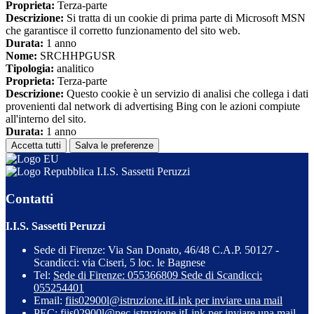
Proprieta:
Terza-parte
Descrizione:
Si tratta di un cookie di prima parte di Microsoft MSN
che garantisce il corretto funzionamento del sito web.
Durata:
1 anno
Nome:
SRCHHPGUSR
Tipologia:
analitico
Proprieta:
Terza-parte
Descrizione:
Questo cookie è un servizio di analisi che collega i dati
provenienti dal network di advertising Bing con le azioni compiute
all'interno del sito.
Durata:
1 anno
Accetta tutti
Salva le preferenze
I.I.S. Sassetti Peruzzi
Contatti
I.I.S. Sassetti Peruzzi
Sede di Firenze: Via San Donato, 46/48 C.A.P. 50127 -
Scandicci: via Ciseri, 5 loc. le Bagnese
Tel:
Sede di Firenze: 055366809 Sede di Scandicci:
055254401
Email:
fiis02900l@istruzione.it
Link per inviare una mail
PEC:
fiis02900l@pec.istruzione.it
Link per inviare una mail