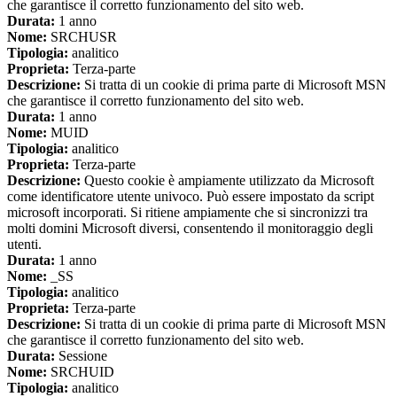
che garantisce il corretto funzionamento del sito web.
Durata:
1 anno
Nome:
SRCHUSR
Tipologia:
analitico
Proprieta:
Terza-parte
Descrizione:
Si tratta di un cookie di prima parte di Microsoft MSN
che garantisce il corretto funzionamento del sito web.
Durata:
1 anno
Nome:
MUID
Tipologia:
analitico
Proprieta:
Terza-parte
Descrizione:
Questo cookie è ampiamente utilizzato da Microsoft
come identificatore utente univoco. Può essere impostato da script
microsoft incorporati. Si ritiene ampiamente che si sincronizzi tra
molti domini Microsoft diversi, consentendo il monitoraggio degli
utenti.
Durata:
1 anno
Nome:
_SS
Tipologia:
analitico
Proprieta:
Terza-parte
Descrizione:
Si tratta di un cookie di prima parte di Microsoft MSN
che garantisce il corretto funzionamento del sito web.
Durata:
Sessione
Nome:
SRCHUID
Tipologia:
analitico