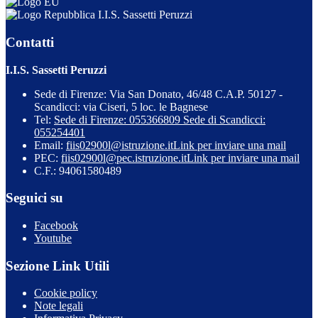
I.I.S. Sassetti Peruzzi
Contatti
I.I.S. Sassetti Peruzzi
Sede di Firenze: Via San Donato, 46/48 C.A.P. 50127 -
Scandicci: via Ciseri, 5 loc. le Bagnese
Tel:
Sede di Firenze: 055366809 Sede di Scandicci:
055254401
Email:
fiis02900l@istruzione.it
Link per inviare una mail
PEC:
fiis02900l@pec.istruzione.it
Link per inviare una mail
C.F.: 94061580489
Seguici su
Facebook
Youtube
Sezione Link Utili
Cookie policy
Note legali