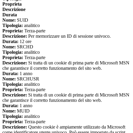
Proprieta
Descrizione
Durata
Nome:
SUID
Tipologia:
analitico
Proprieta:
Terza-parte
Descrizione:
Per memorizzare un ID di sessione univoco.
Durata:
12 ore
Nome:
SRCHD
Tipologia:
analitico
Proprieta:
Terza-parte
Descrizione:
Si tratta di un cookie di prima parte di Microsoft MSN
che garantisce il corretto funzionamento del sito web.
Durata:
1 anno
Nome:
SRCHUSR
Tipologia:
analitico
Proprieta:
Terza-parte
Descrizione:
Si tratta di un cookie di prima parte di Microsoft MSN
che garantisce il corretto funzionamento del sito web.
Durata:
1 anno
Nome:
MUID
Tipologia:
analitico
Proprieta:
Terza-parte
Descrizione:
Questo cookie è ampiamente utilizzato da Microsoft
come identificatore utente univoco. Può essere impostato da script