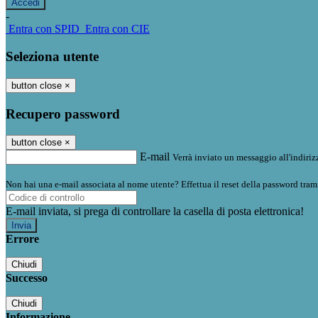
-
Entra con SPID
Entra con CIE
Seleziona utente
button close
×
Recupero password
button close
×
E-mail
Verrà inviato un messaggio all'indirizz
Non hai una e-mail associata al nome utente? Effettua il reset della password tram
E-mail inviata, si prega di controllare la casella di posta elettronica!
Errore
Chiudi
Successo
Chiudi
Informazione