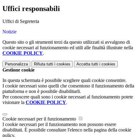
Uffici responsabili
Uffici di Segreteria
Notizie
Questo sito o gli strumenti terzi da questo utilizzati si avvalgono di
cookie necessari al funzionamento ed utili alle finalità illustrate nella
COOKIE POLICY
.
Personalizza
Rifiuta tutti
i cookies
Accetta tutti
i cookies
Gestione cookie
In questa schermata è possibile scegliere quali cookie consentire.
I cookie necessari sono quelli che consentono il funzionamento della
piattaforma e non è possibile disabilitarli.
Per conoscere quali sono i cookie necessari al funzionamento potete
visionare la
COOKIE POLICY
.
Cookie necessari per il funzionamento
I cookie necessari per il funzionamento non possono essere
disabilitati. È possibile consultare l'elenco nella pagina della cookie
policy.