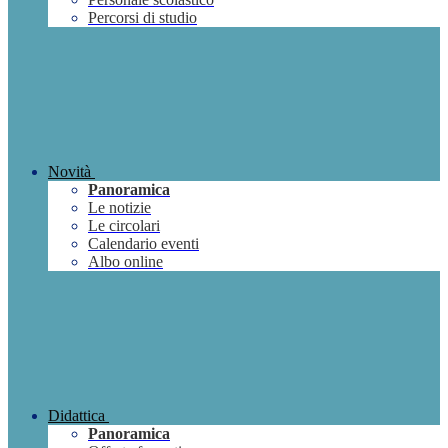
Percorsi di studio
Novità
Panoramica
Le notizie
Le circolari
Calendario eventi
Albo online
Didattica
Panoramica