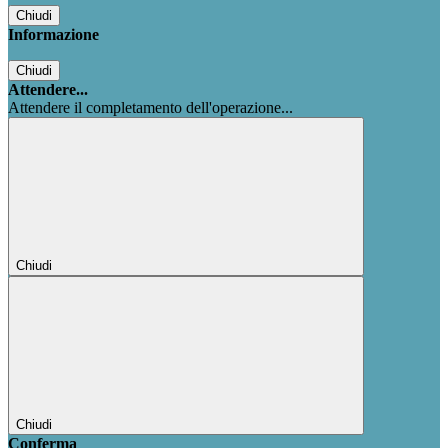
Chiudi
Informazione
Chiudi
Attendere...
Attendere il completamento dell'operazione...
Chiudi
Chiudi
Conferma