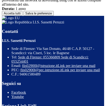
provenienti dal network di advertising Bing con le azioni compiute
all'interno del sito.
Durata:
1 anno
Accetta tutti
Salva le preferenze
I.I.S. Sassetti Peruzzi
Contatti
I.I.S. Sassetti Peruzzi
Sede di Firenze: Via San Donato, 46/48 C.A.P. 50127 -
Scandicci: via Ciseri, 5 loc. le Bagnese
Tel:
Sede di Firenze: 055366809 Sede di Scandicci:
055254401
Email:
fiis02900l@istruzione.it
Link per inviare una mail
PEC:
fiis02900l@pec.istruzione.it
Link per inviare una mail
C.F.: 94061580489
Seguici su
Facebook
Youtube
Sezione Link Utili