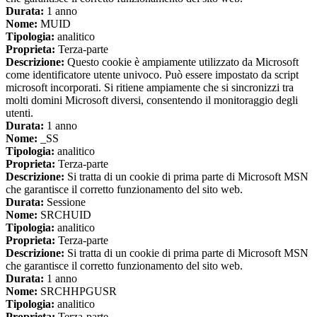
Durata:
1 anno
Nome:
MUID
Tipologia:
analitico
Proprieta:
Terza-parte
Descrizione:
Questo cookie è ampiamente utilizzato da Microsoft
come identificatore utente univoco. Può essere impostato da script
microsoft incorporati. Si ritiene ampiamente che si sincronizzi tra
molti domini Microsoft diversi, consentendo il monitoraggio degli
utenti.
Durata:
1 anno
Nome:
_SS
Tipologia:
analitico
Proprieta:
Terza-parte
Descrizione:
Si tratta di un cookie di prima parte di Microsoft MSN
che garantisce il corretto funzionamento del sito web.
Durata:
Sessione
Nome:
SRCHUID
Tipologia:
analitico
Proprieta:
Terza-parte
Descrizione:
Si tratta di un cookie di prima parte di Microsoft MSN
che garantisce il corretto funzionamento del sito web.
Durata:
1 anno
Nome:
SRCHHPGUSR
Tipologia:
analitico
Proprieta:
Terza-parte