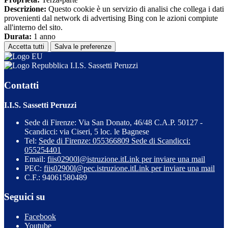
Descrizione:
Questo cookie è un servizio di analisi che collega i dati
provenienti dal network di advertising Bing con le azioni compiute
all'interno del sito.
Durata:
1 anno
Accetta tutti
Salva le preferenze
I.I.S. Sassetti Peruzzi
Contatti
I.I.S. Sassetti Peruzzi
Sede di Firenze: Via San Donato, 46/48 C.A.P. 50127 -
Scandicci: via Ciseri, 5 loc. le Bagnese
Tel:
Sede di Firenze: 055366809 Sede di Scandicci:
055254401
Email:
fiis02900l@istruzione.it
Link per inviare una mail
PEC:
fiis02900l@pec.istruzione.it
Link per inviare una mail
C.F.: 94061580489
Seguici su
Facebook
Youtube