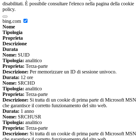
disabilitati. È possibile consultare l'elenco nella pagina della cookie
policy.
bing.com
Nome
Tipologia
Proprieta
Descrizione
Durata
Nome:
SUID
Tipologia:
analitico
Proprieta:
Terza-parte
Descrizione:
Per memorizzare un ID di sessione univoco.
Durata:
12 ore
Nome:
SRCHD
Tipologia:
analitico
Proprieta:
Terza-parte
Descrizione:
Si tratta di un cookie di prima parte di Microsoft MSN
che garantisce il corretto funzionamento del sito web.
Durata:
1 anno
Nome:
SRCHUSR
Tipologia:
analitico
Proprieta:
Terza-parte
Descrizione:
Si tratta di un cookie di prima parte di Microsoft MSN
che garantisce il corretto funzionamento del sito web.