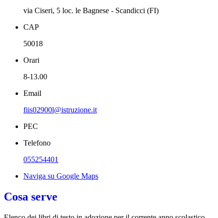
via Ciseri, 5 loc. le Bagnese - Scandicci (FI)
CAP
50018
Orari
8-13.00
Email
fiis02900l@istruzione.it
PEC
Telefono
055254401
Naviga su Google Maps
Cosa serve
Elenco dei libri di testo in adozione per il corrente anno scolastico.