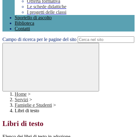
Offerta formativa
Le schede didattiche
I progetti delle classi
Sportello di ascolto
Biblioteca
Contatti
Campo di ricerca per le pagine del sito
Home
>
Servizi
>
Famiglie e Studenti
>
Libri di testo
Libri di testo
Elenco dei libri di testo in adozione.