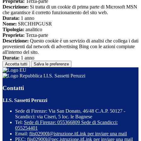
Proprieta:
Terza-parte
Descrizione:
Si tratta di un cookie di prima parte di Microsoft MSN
che garantisce il corretto funzionamento del sito web.
Durata:
1 anno
Nome:
SRCHHPGUSR
Tipologia:
analitico
Proprieta:
Terza-parte
Descrizione:
Questo cookie è un servizio di analisi che collega i dati
provenienti dal network di advertising Bing con le azioni compiute
all'interno del sito.
Durata:
1 anno
Accetta tutti
Salva le preferenze
I.I.S. Sassetti Peruzzi
Contatti
I.I.S. Sassetti Peruzzi
Sede di Firenze: Via San Donato, 46/48 C.A.P. 50127 -
Scandicci: via Ciseri, 5 loc. le Bagnese
Tel:
Sede di Firenze: 055366809 Sede di Scandicci:
055254401
Email:
fiis02900l@istruzione.it
Link per inviare una mail
PEC:
fiis02900l@pec.istruzione.it
Link per inviare una mail