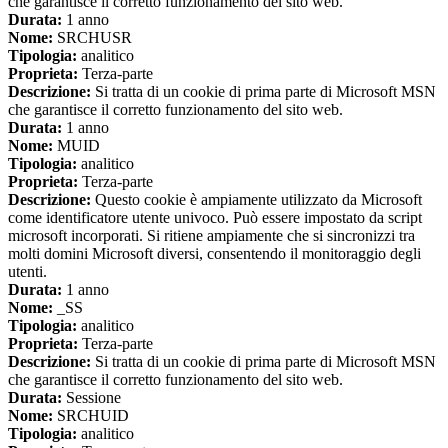
che garantisce il corretto funzionamento del sito web.
Durata:
1 anno
Nome:
SRCHUSR
Tipologia:
analitico
Proprieta:
Terza-parte
Descrizione:
Si tratta di un cookie di prima parte di Microsoft MSN
che garantisce il corretto funzionamento del sito web.
Durata:
1 anno
Nome:
MUID
Tipologia:
analitico
Proprieta:
Terza-parte
Descrizione:
Questo cookie è ampiamente utilizzato da Microsoft
come identificatore utente univoco. Può essere impostato da script
microsoft incorporati. Si ritiene ampiamente che si sincronizzi tra
molti domini Microsoft diversi, consentendo il monitoraggio degli
utenti.
Durata:
1 anno
Nome:
_SS
Tipologia:
analitico
Proprieta:
Terza-parte
Descrizione:
Si tratta di un cookie di prima parte di Microsoft MSN
che garantisce il corretto funzionamento del sito web.
Durata:
Sessione
Nome:
SRCHUID
Tipologia:
analitico