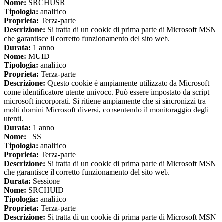
Nome:
SRCHUSR
Tipologia:
analitico
Proprieta:
Terza-parte
Descrizione:
Si tratta di un cookie di prima parte di Microsoft MSN
che garantisce il corretto funzionamento del sito web.
Durata:
1 anno
Nome:
MUID
Tipologia:
analitico
Proprieta:
Terza-parte
Descrizione:
Questo cookie è ampiamente utilizzato da Microsoft
come identificatore utente univoco. Può essere impostato da script
microsoft incorporati. Si ritiene ampiamente che si sincronizzi tra
molti domini Microsoft diversi, consentendo il monitoraggio degli
utenti.
Durata:
1 anno
Nome:
_SS
Tipologia:
analitico
Proprieta:
Terza-parte
Descrizione:
Si tratta di un cookie di prima parte di Microsoft MSN
che garantisce il corretto funzionamento del sito web.
Durata:
Sessione
Nome:
SRCHUID
Tipologia:
analitico
Proprieta:
Terza-parte
Descrizione:
Si tratta di un cookie di prima parte di Microsoft MSN