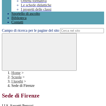
Offerta formativa
Le schede didattiche
I progetti delle classi
Sportello di ascolto
Biblioteca
Contatti
Campo di ricerca per le pagine del sito
Home
>
Scuola
>
I luoghi
>
Sede di Firenze
Sede di Firenze
I.I.S. Sassetti Peruzzi