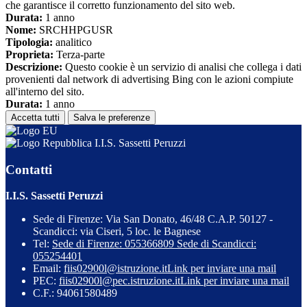
che garantisce il corretto funzionamento del sito web.
Durata:
1 anno
Nome:
SRCHHPGUSR
Tipologia:
analitico
Proprieta:
Terza-parte
Descrizione:
Questo cookie è un servizio di analisi che collega i dati
provenienti dal network di advertising Bing con le azioni compiute
all'interno del sito.
Durata:
1 anno
Accetta tutti
Salva le preferenze
I.I.S. Sassetti Peruzzi
Contatti
I.I.S. Sassetti Peruzzi
Sede di Firenze: Via San Donato, 46/48 C.A.P. 50127 -
Scandicci: via Ciseri, 5 loc. le Bagnese
Tel:
Sede di Firenze: 055366809 Sede di Scandicci:
055254401
Email:
fiis02900l@istruzione.it
Link per inviare una mail
PEC:
fiis02900l@pec.istruzione.it
Link per inviare una mail
C.F.: 94061580489