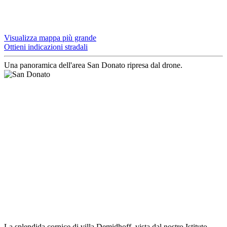
Visualizza mappa più grande
Ottieni indicazioni stradali
Una panoramica dell'area San Donato ripresa dal drone.
La splendida cornice di villa Demidhoff, vista dal nostro Istituto.