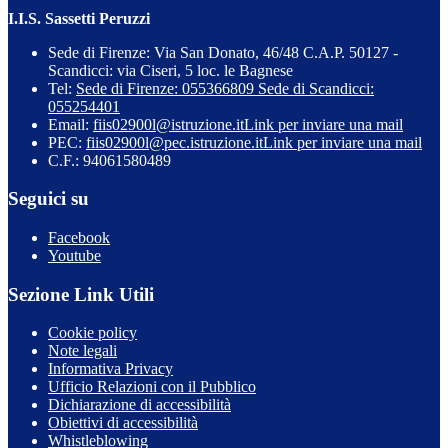
I.I.S. Sassetti Peruzzi
Sede di Firenze: Via San Donato, 46/48 C.A.P. 50127 -
Scandicci: via Ciseri, 5 loc. le Bagnese
Tel:
Sede di Firenze: 055366809 Sede di Scandicci:
055254401
Email:
fiis02900l@istruzione.it
Link per inviare una mail
PEC:
fiis02900l@pec.istruzione.it
Link per inviare una mail
C.F.: 94061580489
Seguici su
Facebook
Youtube
Sezione Link Utili
Cookie policy
Note legali
Informativa Privacy
Ufficio Relazioni con il Pubblico
Dichiarazione di accessibilità
Obiettivi di accessibilità
Whistleblowing