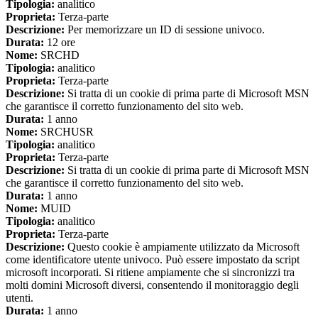
Tipologia:
analitico
Proprieta:
Terza-parte
Descrizione:
Per memorizzare un ID di sessione univoco.
Durata:
12 ore
Nome:
SRCHD
Tipologia:
analitico
Proprieta:
Terza-parte
Descrizione:
Si tratta di un cookie di prima parte di Microsoft MSN
che garantisce il corretto funzionamento del sito web.
Durata:
1 anno
Nome:
SRCHUSR
Tipologia:
analitico
Proprieta:
Terza-parte
Descrizione:
Si tratta di un cookie di prima parte di Microsoft MSN
che garantisce il corretto funzionamento del sito web.
Durata:
1 anno
Nome:
MUID
Tipologia:
analitico
Proprieta:
Terza-parte
Descrizione:
Questo cookie è ampiamente utilizzato da Microsoft
come identificatore utente univoco. Può essere impostato da script
microsoft incorporati. Si ritiene ampiamente che si sincronizzi tra
molti domini Microsoft diversi, consentendo il monitoraggio degli
utenti.
Durata:
1 anno