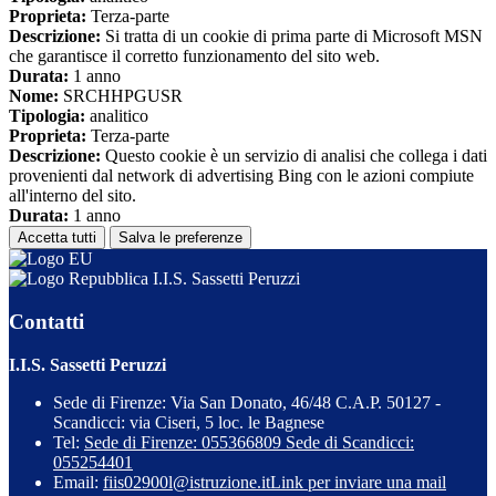
Proprieta:
Terza-parte
Descrizione:
Si tratta di un cookie di prima parte di Microsoft MSN
che garantisce il corretto funzionamento del sito web.
Durata:
1 anno
Nome:
SRCHHPGUSR
Tipologia:
analitico
Proprieta:
Terza-parte
Descrizione:
Questo cookie è un servizio di analisi che collega i dati
provenienti dal network di advertising Bing con le azioni compiute
all'interno del sito.
Durata:
1 anno
Accetta tutti
Salva le preferenze
I.I.S. Sassetti Peruzzi
Contatti
I.I.S. Sassetti Peruzzi
Sede di Firenze: Via San Donato, 46/48 C.A.P. 50127 -
Scandicci: via Ciseri, 5 loc. le Bagnese
Tel:
Sede di Firenze: 055366809 Sede di Scandicci:
055254401
Email:
fiis02900l@istruzione.it
Link per inviare una mail