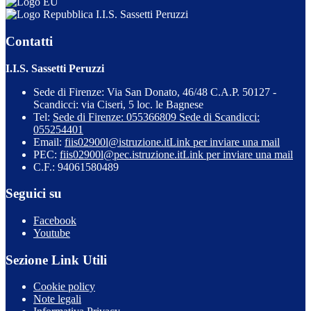
I.I.S. Sassetti Peruzzi
Contatti
I.I.S. Sassetti Peruzzi
Sede di Firenze: Via San Donato, 46/48 C.A.P. 50127 -
Scandicci: via Ciseri, 5 loc. le Bagnese
Tel:
Sede di Firenze: 055366809 Sede di Scandicci:
055254401
Email:
fiis02900l@istruzione.it
Link per inviare una mail
PEC:
fiis02900l@pec.istruzione.it
Link per inviare una mail
C.F.: 94061580489
Seguici su
Facebook
Youtube
Sezione Link Utili
Cookie policy
Note legali