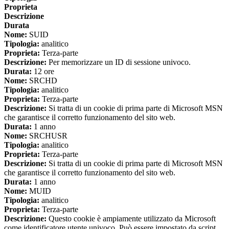
Proprieta
Descrizione
Durata
Nome:
SUID
Tipologia:
analitico
Proprieta:
Terza-parte
Descrizione:
Per memorizzare un ID di sessione univoco.
Durata:
12 ore
Nome:
SRCHD
Tipologia:
analitico
Proprieta:
Terza-parte
Descrizione:
Si tratta di un cookie di prima parte di Microsoft MSN
che garantisce il corretto funzionamento del sito web.
Durata:
1 anno
Nome:
SRCHUSR
Tipologia:
analitico
Proprieta:
Terza-parte
Descrizione:
Si tratta di un cookie di prima parte di Microsoft MSN
che garantisce il corretto funzionamento del sito web.
Durata:
1 anno
Nome:
MUID
Tipologia:
analitico
Proprieta:
Terza-parte
Descrizione:
Questo cookie è ampiamente utilizzato da Microsoft
come identificatore utente univoco. Può essere impostato da script