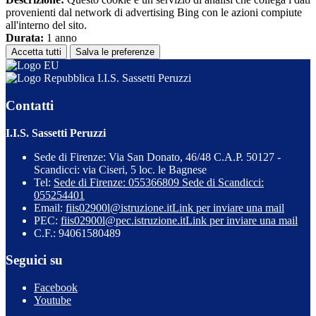
provenienti dal network di advertising Bing con le azioni compiute
all'interno del sito.
Durata:
1 anno
Accetta tutti
Salva le preferenze
I.I.S. Sassetti Peruzzi
Contatti
I.I.S. Sassetti Peruzzi
Sede di Firenze: Via San Donato, 46/48 C.A.P. 50127 -
Scandicci: via Ciseri, 5 loc. le Bagnese
Tel:
Sede di Firenze: 055366809 Sede di Scandicci:
055254401
Email:
fiis02900l@istruzione.it
Link per inviare una mail
PEC:
fiis02900l@pec.istruzione.it
Link per inviare una mail
C.F.: 94061580489
Seguici su
Facebook
Youtube