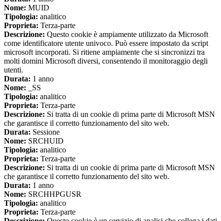
Nome:
MUID
Tipologia:
analitico
Proprieta:
Terza-parte
Descrizione:
Questo cookie è ampiamente utilizzato da Microsoft
come identificatore utente univoco. Può essere impostato da script
microsoft incorporati. Si ritiene ampiamente che si sincronizzi tra
molti domini Microsoft diversi, consentendo il monitoraggio degli
utenti.
Durata:
1 anno
Nome:
_SS
Tipologia:
analitico
Proprieta:
Terza-parte
Descrizione:
Si tratta di un cookie di prima parte di Microsoft MSN
che garantisce il corretto funzionamento del sito web.
Durata:
Sessione
Nome:
SRCHUID
Tipologia:
analitico
Proprieta:
Terza-parte
Descrizione:
Si tratta di un cookie di prima parte di Microsoft MSN
che garantisce il corretto funzionamento del sito web.
Durata:
1 anno
Nome:
SRCHHPGUSR
Tipologia:
analitico
Proprieta:
Terza-parte
Descrizione:
Questo cookie è un servizio di analisi che collega i dati