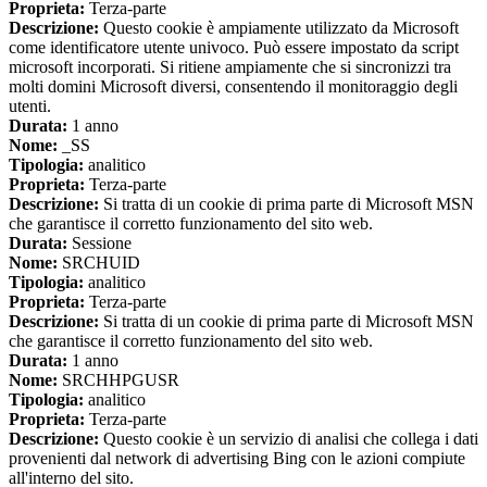
Proprieta:
Terza-parte
Descrizione:
Questo cookie è ampiamente utilizzato da Microsoft
come identificatore utente univoco. Può essere impostato da script
microsoft incorporati. Si ritiene ampiamente che si sincronizzi tra
molti domini Microsoft diversi, consentendo il monitoraggio degli
utenti.
Durata:
1 anno
Nome:
_SS
Tipologia:
analitico
Proprieta:
Terza-parte
Descrizione:
Si tratta di un cookie di prima parte di Microsoft MSN
che garantisce il corretto funzionamento del sito web.
Durata:
Sessione
Nome:
SRCHUID
Tipologia:
analitico
Proprieta:
Terza-parte
Descrizione:
Si tratta di un cookie di prima parte di Microsoft MSN
che garantisce il corretto funzionamento del sito web.
Durata:
1 anno
Nome:
SRCHHPGUSR
Tipologia:
analitico
Proprieta:
Terza-parte
Descrizione:
Questo cookie è un servizio di analisi che collega i dati
provenienti dal network di advertising Bing con le azioni compiute
all'interno del sito.