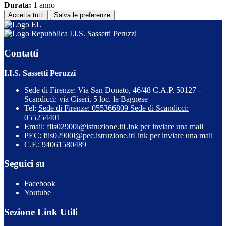
Durata:
1 anno
Accetta tutti
Salva le preferenze
I.I.S. Sassetti Peruzzi
Contatti
I.I.S. Sassetti Peruzzi
Sede di Firenze: Via San Donato, 46/48 C.A.P. 50127 -
Scandicci: via Ciseri, 5 loc. le Bagnese
Tel:
Sede di Firenze: 055366809 Sede di Scandicci:
055254401
Email:
fiis02900l@istruzione.it
Link per inviare una mail
PEC:
fiis02900l@pec.istruzione.it
Link per inviare una mail
C.F.: 94061580489
Seguici su
Facebook
Youtube
Sezione Link Utili