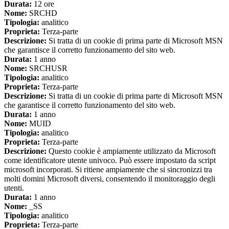
Durata:
12 ore
Nome:
SRCHD
Tipologia:
analitico
Proprieta:
Terza-parte
Descrizione:
Si tratta di un cookie di prima parte di Microsoft MSN
che garantisce il corretto funzionamento del sito web.
Durata:
1 anno
Nome:
SRCHUSR
Tipologia:
analitico
Proprieta:
Terza-parte
Descrizione:
Si tratta di un cookie di prima parte di Microsoft MSN
che garantisce il corretto funzionamento del sito web.
Durata:
1 anno
Nome:
MUID
Tipologia:
analitico
Proprieta:
Terza-parte
Descrizione:
Questo cookie è ampiamente utilizzato da Microsoft
come identificatore utente univoco. Può essere impostato da script
microsoft incorporati. Si ritiene ampiamente che si sincronizzi tra
molti domini Microsoft diversi, consentendo il monitoraggio degli
utenti.
Durata:
1 anno
Nome:
_SS
Tipologia:
analitico
Proprieta:
Terza-parte