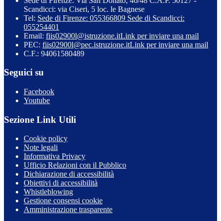
Sede di Firenze: Via San Donato, 46/48 C.A.P. 50127 -
Scandicci: via Ciseri, 5 loc. le Bagnese
Tel:
Sede di Firenze: 055366809 Sede di Scandicci:
055254401
Email:
fiis02900l@istruzione.it
Link per inviare una mail
PEC:
fiis02900l@pec.istruzione.it
Link per inviare una mail
C.F.: 94061580489
Seguici su
Facebook
Youtube
Sezione Link Utili
Cookie policy
Note legali
Informativa Privacy
Ufficio Relazioni con il Pubblico
Dichiarazione di accessibilità
Obiettivi di accessibilità
Whistleblowing
Gestione consensi cookie
Amministrazione trasparente