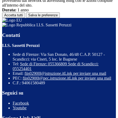
provenienti dal network di advertising Bing con le azioni compiute
all'interno del sito.
Durata:
1 anno
Accetta tutti
Salva le preferenze
I.I.S. Sassetti Peruzzi
Contatti
I.I.S. Sassetti Peruzzi
Sede di Firenze: Via San Donato, 46/48 C.A.P. 50127 -
Scandicci: via Ciseri, 5 loc. le Bagnese
Tel:
Sede di Firenze: 055366809 Sede di Scandicci:
055254401
Email:
fiis02900l@istruzione.it
Link per inviare una mail
PEC:
fiis02900l@pec.istruzione.it
Link per inviare una mail
C.F.: 94061580489
Seguici su
Facebook
Youtube