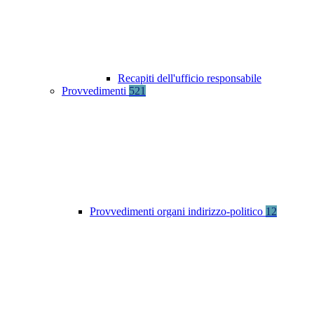
Recapiti dell'ufficio responsabile
Provvedimenti
521
Provvedimenti organi indirizzo-politico
12