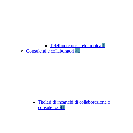
Telefono e posta elettronica
1
Consulenti e collaboratori
41
Titolari di incarichi di collaborazione o
consulenza
41