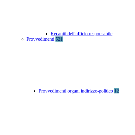
Recapiti dell'ufficio responsabile
Provvedimenti
521
Provvedimenti organi indirizzo-politico
12