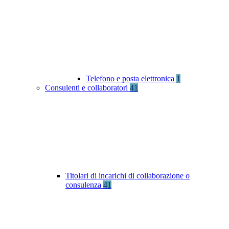
Telefono e posta elettronica
1
Consulenti e collaboratori
41
Titolari di incarichi di collaborazione o
consulenza
41