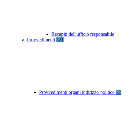
Recapiti dell'ufficio responsabile
Provvedimenti
521
Provvedimenti organi indirizzo-politico
12