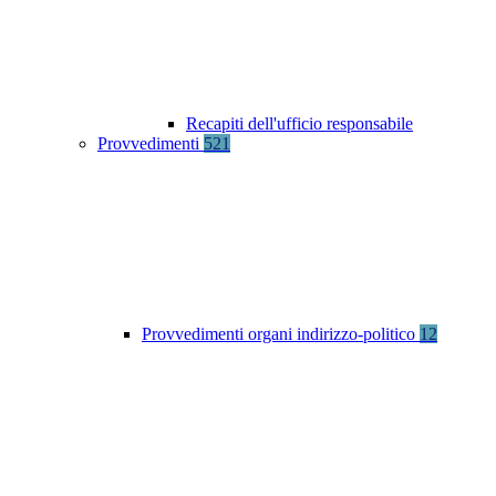
Recapiti dell'ufficio responsabile
Provvedimenti
521
Provvedimenti organi indirizzo-politico
12