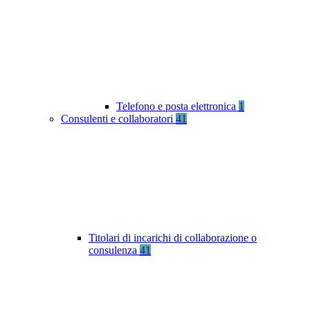
Telefono e posta elettronica
1
Consulenti e collaboratori
41
Titolari di incarichi di collaborazione o
consulenza
41