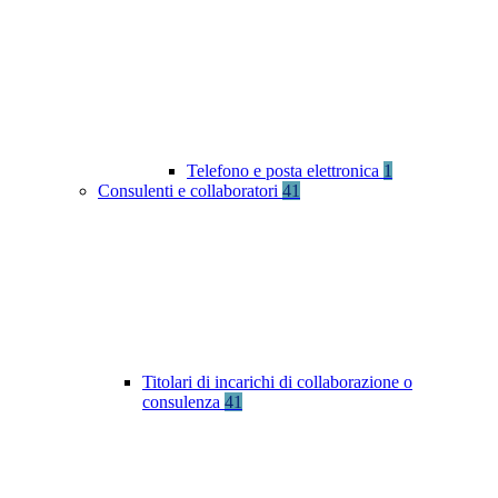
Telefono e posta elettronica
1
Consulenti e collaboratori
41
Titolari di incarichi di collaborazione o
consulenza
41