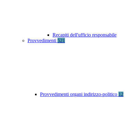
Recapiti dell'ufficio responsabile
Provvedimenti
521
Provvedimenti organi indirizzo-politico
12