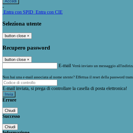
-
Entra con SPID
Entra con CIE
Seleziona utente
button close
×
Recupero password
button close
×
E-mail
Verrà inviato un messaggio all'indirizz
Non hai una e-mail associata al nome utente? Effettua il reset della password tram
E-mail inviata, si prega di controllare la casella di posta elettronica!
Errore
Chiudi
Successo
Chiudi
Informazione