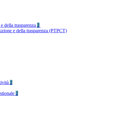
 e della trasparenza
2
ruzione e della trasparenza (PTPCT)
tività
2
stionale
2