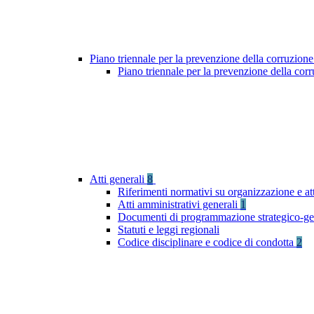
Piano triennale per la prevenzione della corruzione
Piano triennale per la prevenzione della cor
Atti generali
8
Riferimenti normativi su organizzazione e at
Atti amministrativi generali
1
Documenti di programmazione strategico-ge
Statuti e leggi regionali
Codice disciplinare e codice di condotta
2