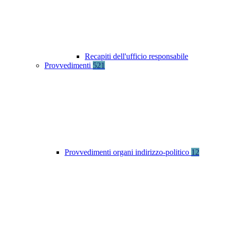
Recapiti dell'ufficio responsabile
Provvedimenti
521
Provvedimenti organi indirizzo-politico
12