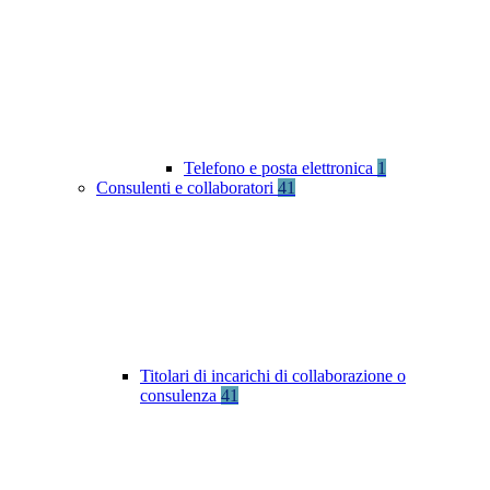
Telefono e posta elettronica
1
Consulenti e collaboratori
41
Titolari di incarichi di collaborazione o
consulenza
41