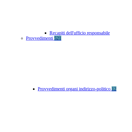
Recapiti dell'ufficio responsabile
Provvedimenti
521
Provvedimenti organi indirizzo-politico
12