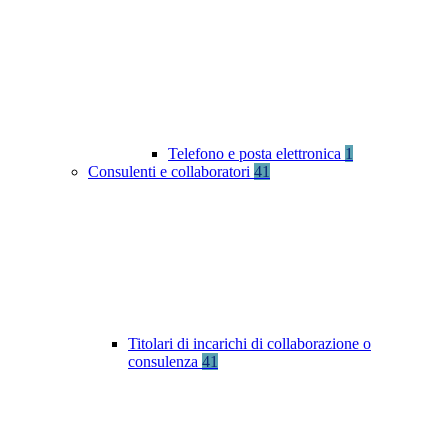
Telefono e posta elettronica
1
Consulenti e collaboratori
41
Titolari di incarichi di collaborazione o
consulenza
41