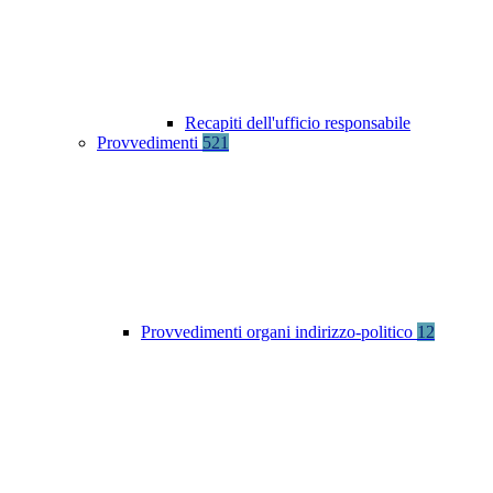
Recapiti dell'ufficio responsabile
Provvedimenti
521
Provvedimenti organi indirizzo-politico
12