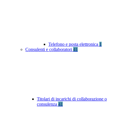
Telefono e posta elettronica
1
Consulenti e collaboratori
41
Titolari di incarichi di collaborazione o
consulenza
41