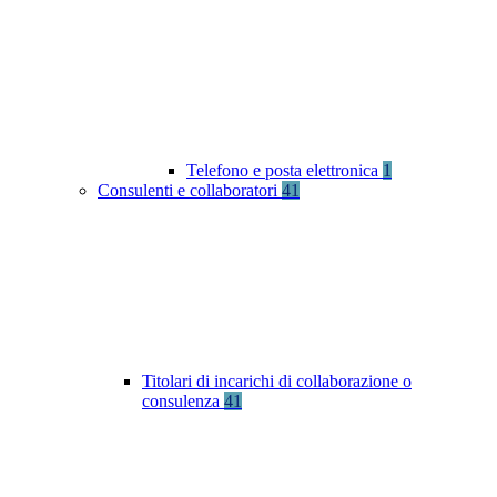
Telefono e posta elettronica
1
Consulenti e collaboratori
41
Titolari di incarichi di collaborazione o
consulenza
41