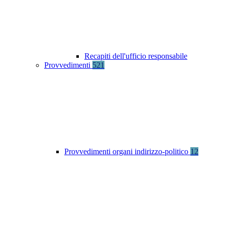
Recapiti dell'ufficio responsabile
Provvedimenti
521
Provvedimenti organi indirizzo-politico
12