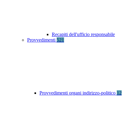
Recapiti dell'ufficio responsabile
Provvedimenti
521
Provvedimenti organi indirizzo-politico
12