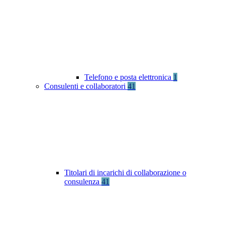
Telefono e posta elettronica
1
Consulenti e collaboratori
41
Titolari di incarichi di collaborazione o
consulenza
41