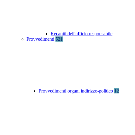
Recapiti dell'ufficio responsabile
Provvedimenti
521
Provvedimenti organi indirizzo-politico
12