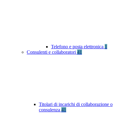
Telefono e posta elettronica
1
Consulenti e collaboratori
41
Titolari di incarichi di collaborazione o
consulenza
41