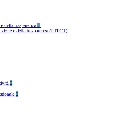
 e della trasparenza
2
ruzione e della trasparenza (PTPCT)
tività
2
stionale
2