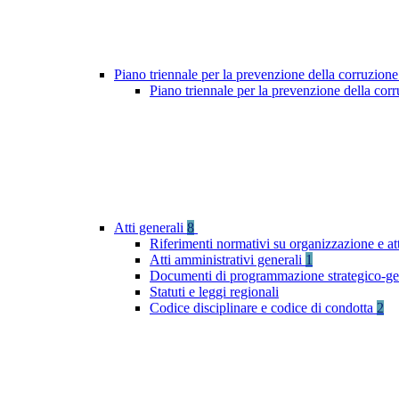
Piano triennale per la prevenzione della corruzione
Piano triennale per la prevenzione della cor
Atti generali
8
Riferimenti normativi su organizzazione e at
Atti amministrativi generali
1
Documenti di programmazione strategico-ge
Statuti e leggi regionali
Codice disciplinare e codice di condotta
2