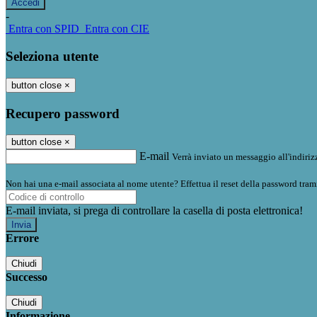
-
Entra con SPID
Entra con CIE
Seleziona utente
button close
×
Recupero password
button close
×
E-mail
Verrà inviato un messaggio all'indirizz
Non hai una e-mail associata al nome utente? Effettua il reset della password tram
E-mail inviata, si prega di controllare la casella di posta elettronica!
Errore
Chiudi
Successo
Chiudi
Informazione