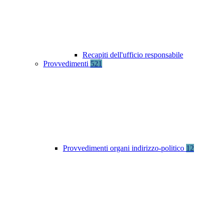
Recapiti dell'ufficio responsabile
Provvedimenti
521
Provvedimenti organi indirizzo-politico
12