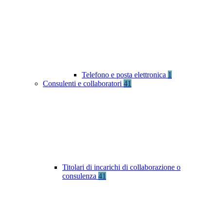
Telefono e posta elettronica
1
Consulenti e collaboratori
41
Titolari di incarichi di collaborazione o
consulenza
41