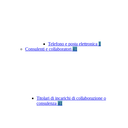
Telefono e posta elettronica
1
Consulenti e collaboratori
41
Titolari di incarichi di collaborazione o
consulenza
41