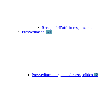
Recapiti dell'ufficio responsabile
Provvedimenti
521
Provvedimenti organi indirizzo-politico
12