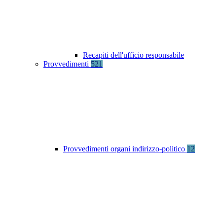
Recapiti dell'ufficio responsabile
Provvedimenti
521
Provvedimenti organi indirizzo-politico
12