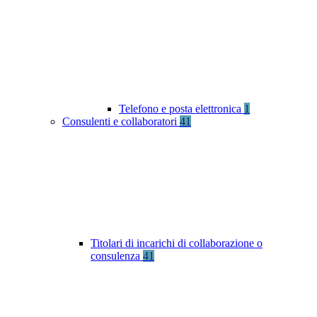
Telefono e posta elettronica
1
Consulenti e collaboratori
41
Titolari di incarichi di collaborazione o
consulenza
41