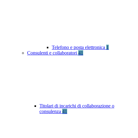
Telefono e posta elettronica
1
Consulenti e collaboratori
41
Titolari di incarichi di collaborazione o
consulenza
41