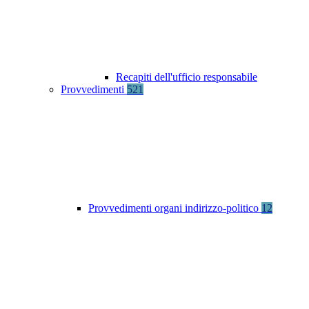
Recapiti dell'ufficio responsabile
Provvedimenti
521
Provvedimenti organi indirizzo-politico
12