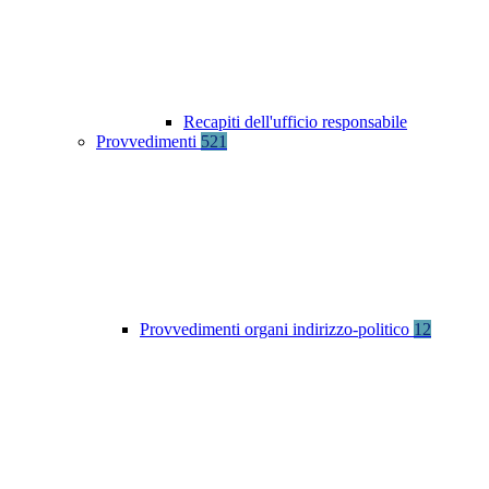
Recapiti dell'ufficio responsabile
Provvedimenti
521
Provvedimenti organi indirizzo-politico
12