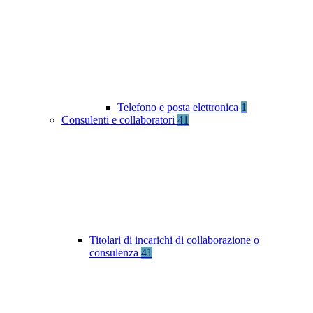
Telefono e posta elettronica
1
Consulenti e collaboratori
41
Titolari di incarichi di collaborazione o
consulenza
41