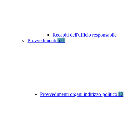
Recapiti dell'ufficio responsabile
Provvedimenti
521
Provvedimenti organi indirizzo-politico
12