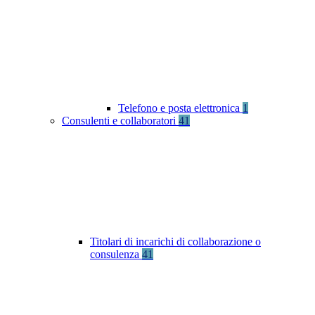
Telefono e posta elettronica
1
Consulenti e collaboratori
41
Titolari di incarichi di collaborazione o
consulenza
41