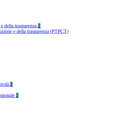
 e della trasparenza
2
ruzione e della trasparenza (PTPCT)
tività
2
stionale
2