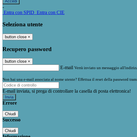
-
Entra con SPID
Entra con CIE
Seleziona utente
button close
×
Recupero password
button close
×
E-mail
Verrà inviato un messaggio all'indirizz
Non hai una e-mail associata al nome utente? Effettua il reset della password tram
E-mail inviata, si prega di controllare la casella di posta elettronica!
Errore
Chiudi
Successo
Chiudi
Informazione