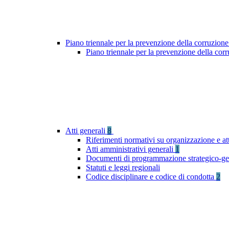
Piano triennale per la prevenzione della corruzione
Piano triennale per la prevenzione della cor
Atti generali
8
Riferimenti normativi su organizzazione e at
Atti amministrativi generali
1
Documenti di programmazione strategico-ge
Statuti e leggi regionali
Codice disciplinare e codice di condotta
2