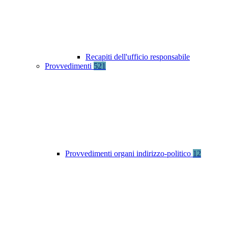
Recapiti dell'ufficio responsabile
Provvedimenti
521
Provvedimenti organi indirizzo-politico
12