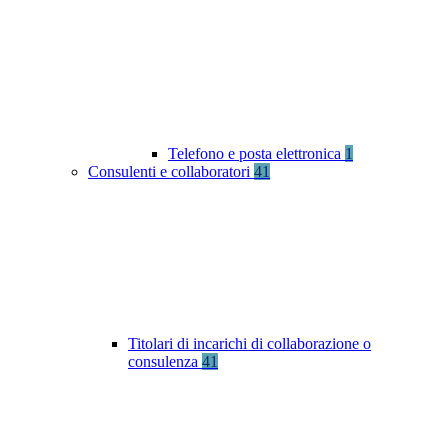
Telefono e posta elettronica
1
Consulenti e collaboratori
41
Titolari di incarichi di collaborazione o
consulenza
41